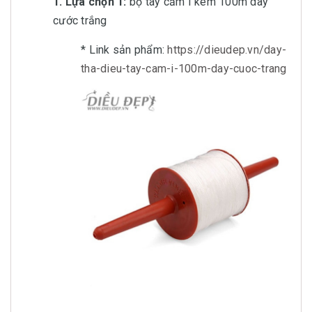
1. Lựa chọn 1:
bộ tay cầm I kèm 100m dây
cước trắng
* Link sản phẩm:
https://dieudep.vn/day-
tha-dieu-tay-cam-i-100m-day-cuoc-trang