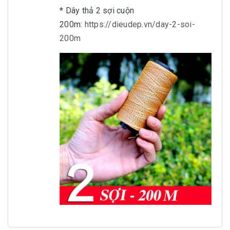
* Dây thả 2 sợi cuộn
200m:
https://dieudep.vn/day-2-soi-
200m