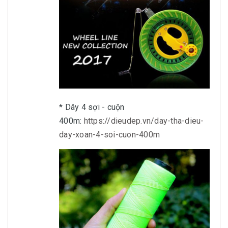
* Dây 4 sợi - cuộn
400m:
https://dieudep.vn/day-tha-dieu-
day-xoan-4-soi-cuon-400m