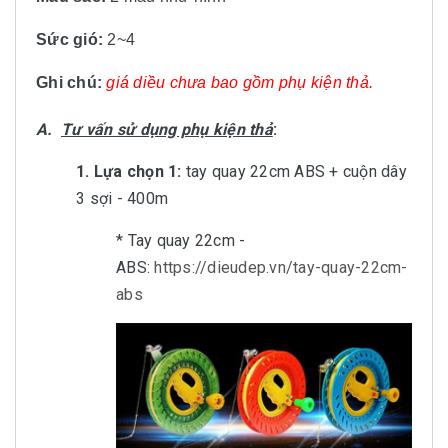
Sức gió:
2~4
Ghi chú:
giá diều chưa bao gồm phụ kiện thả.
A.
Tư vấn sử dụng phụ kiện thả
:
1. Lựa chọn 1:
tay quay 22cm ABS + cuộn dây
3 sợi - 400m
* Tay quay 22cm -
ABS:
https://dieudep.vn/tay-quay-22cm-
abs