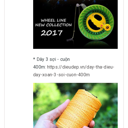
* Dây 3 sợi - cuộn
400m:
https://dieudep.vn/day-tha-dieu-
day-xoan-3-soi-cuon-400m