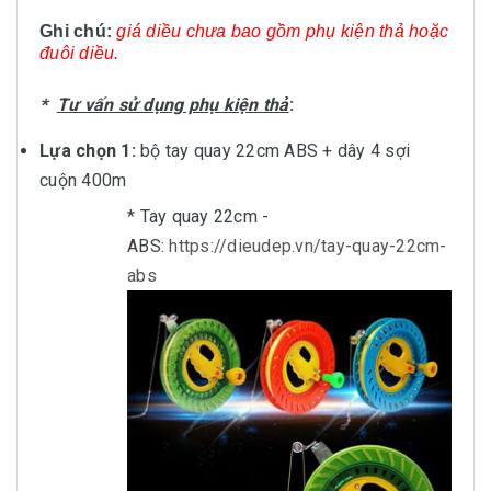
Ghi chú:
giá diều chưa bao gồm phụ kiện thả hoặc
đuôi diều.
*
Tư vấn sử dụng phụ kiện thả
:
Lựa chọn 1:
bộ tay quay 22cm ABS + dây 4 sợi
cuộn 400m
* Tay quay 22cm -
ABS:
https://dieudep.vn/tay-quay-22cm-
abs