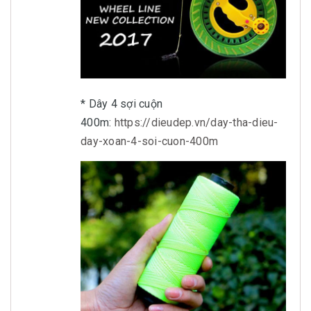
* Dây 4 sợi cuộn
400m:
https://dieudep.vn/day-tha-dieu-
day-xoan-4-soi-cuon-400m