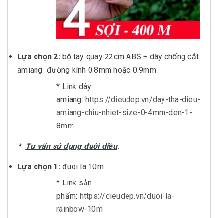
Lựa chọn 2:
bộ tay quay 22cm ABS + dây chống cắt
amiang đường kính 0.8mm hoặc 0.9mm
* Link dây
amiang:
https://dieudep.vn/day-tha-dieu-
amiang-chiu-nhiet-size-0-4mm-den-1-
8mm
*
Tư vấn sử dụng đuôi diều
:
Lựa chọn 1:
đuôi lá 10m
* Link sản
phẩm:
https://dieudep.vn/duoi-la-
rainbow-10m