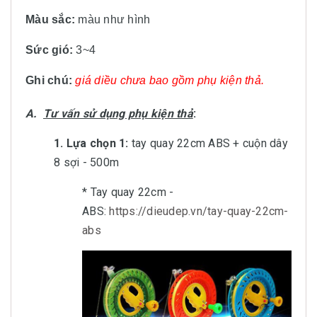
Màu sắc:
màu
như hình
Sức gió:
3~4
Ghi chú:
giá diều chưa bao gồm phụ kiện thả.
A.
Tư vấn sử dụng phụ kiện thả
:
1. Lựa chọn 1:
tay quay 22cm ABS + cuộn dây
8 sợi - 500m
* Tay quay 22cm -
ABS:
https://dieudep.vn/tay-quay-22cm-
abs