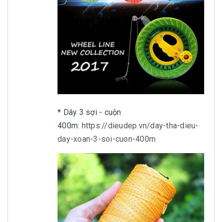
* Dây 3 sợi - cuộn
400m:
https://dieudep.vn/day-tha-dieu-
day-xoan-3-soi-cuon-400m