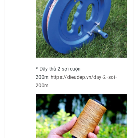
* Dây thả 2 sợi cuộn
200m:
https://dieudep.vn/day-2-soi-
200m