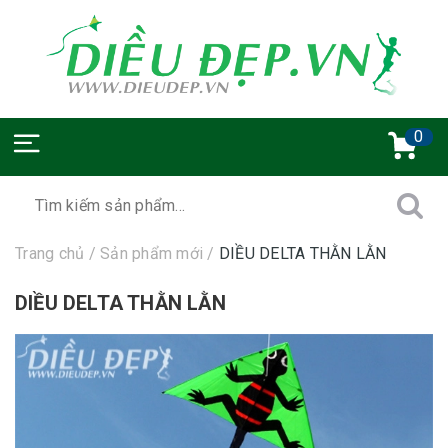
0
Trang chủ
/
Sản phẩm mới
/
DIỀU DELTA THẰN LẰN
DIỀU DELTA THẰN LẰN