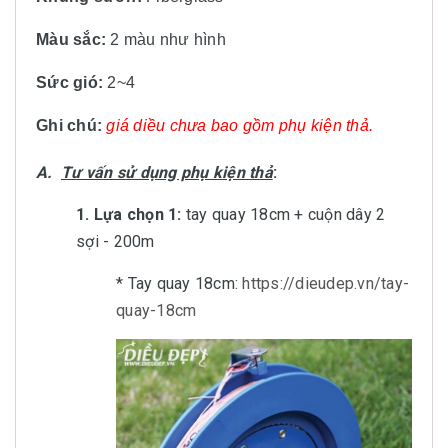
Màu sắc:
2 màu
như hình
Sức gió:
2~4
Ghi chú:
giá diều chưa bao gồm phụ kiện thả.
A.
Tư vấn sử dụng phụ kiện thả
:
1. Lựa chọn 1:
tay quay 18cm + cuộn dây 2
sợi - 200m
* Tay quay 18cm:
https://dieudep.vn/tay-
quay-18cm