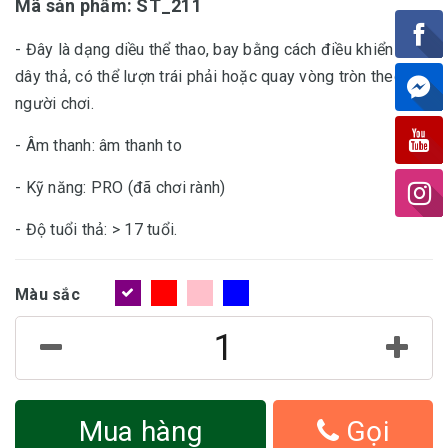
Mã sản phẩm: ST_211
- Đây là dạng diều thể thao, bay bằng cách điều khiển 2
dây thả, có thể lượn trái phải hoặc quay vòng tròn theo ý
người chơi.
- Âm thanh: âm thanh to
- Kỹ năng: PRO (đã chơi rành)
- Độ tuổi thả: > 17 tuổi.
Màu sắc
Mua hàng
Gọi