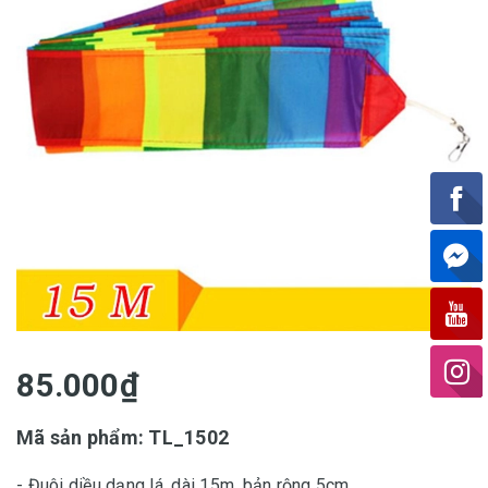
85.000₫
Mã sản phẩm: TL_1502
- Đuôi diều dạng lá, dài 15m, bản rộng 5cm.