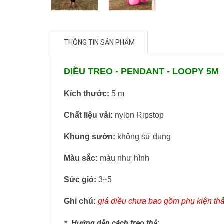
THÔNG TIN SẢN PHẨM
DIỀU TREO - PENDANT - LOOPY 5M
Kích thước:
5 m
Chất liệu vải:
nylon Ripstop
Khung sườn:
không sử dụng
Màu sắc:
màu
như hình
Sức gió:
3~5
Ghi chú:
giá diều chưa bao gồm phụ kiện thả
*
Hướng dẫn cách treo thả
: