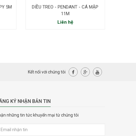
OPY 5M
DIỀU TREO - PENDANT - CÁ MẬP
DIỀU TREO -
11M
Liên hệ
Kết nối với chúng tôi
ĂNG KÝ NHẬN BẢN TIN
ận những tin tức khuyến mại từ chúng tôi