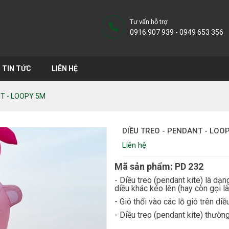
Tư vấn hỗ trợ
0916 907 939 - 0949 653 356
TIN TỨC
LIÊN HỆ
NT - LOOPY 5M
DIỀU TREO - PENDANT - LOO
Liên hệ
Mã sản phẩm: PD 232
- Diều treo (pendant kite) là dạ
diều khác kéo lên (hay còn gọi là
- Gió thổi vào các lỗ gió trên diề
- Diều treo (pendant kite) thường