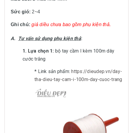
Sức gió:
2~4
Ghi chú:
giá diều chưa bao gồm phụ kiện thả.
A.
Tư vấn sử dụng phụ kiện thả
:
1. Lựa chọn 1:
bộ tay cầm I kèm 100m dây
cước trắng
* Link sản phẩm:
https://dieudep.vn/day-
tha-dieu-tay-cam-i-100m-day-cuoc-trang