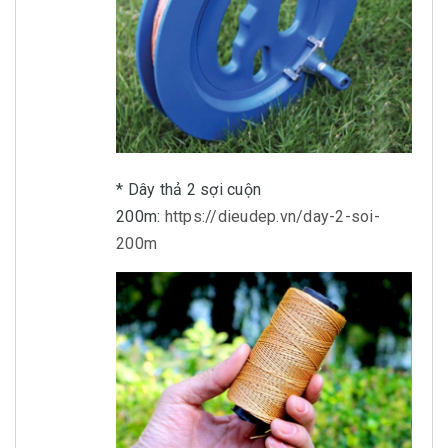
* Dây thả 2 sợi cuộn
200m:
https://dieudep.vn/day-2-soi-
200m