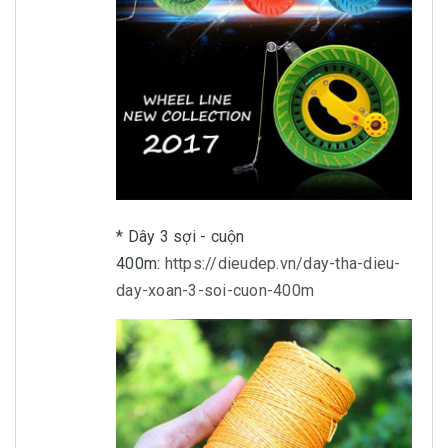
* Dây 3 sợi - cuộn
400m:
https://dieudep.vn/day-tha-dieu-
day-xoan-3-soi-cuon-400m