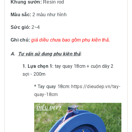
Khung sườn:
Resin rod
Màu sắc:
2 màu
như hình
Sức gió:
2~4
Ghi chú:
giá diều chưa bao gồm phụ kiện thả.
A.
Tư vấn sử dụng phụ kiện thả
:
1. Lựa chọn 1:
tay quay 18cm + cuộn dây 2
sợi - 200m
* Tay quay 18cm:
https://dieudep.vn/tay-
quay-18cm