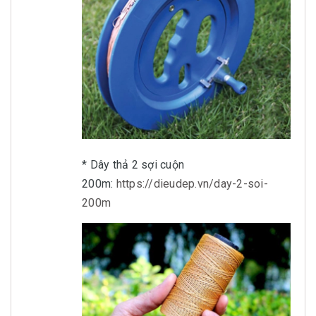
* Dây thả 2 sợi cuộn
200m:
https://dieudep.vn/day-2-soi-
200m