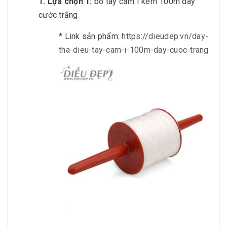
1. Lựa chọn 1:
bộ tay cầm I kèm 100m dây
cước trắng
* Link sản phẩm:
https://dieudep.vn/day-
tha-dieu-tay-cam-i-100m-day-cuoc-trang