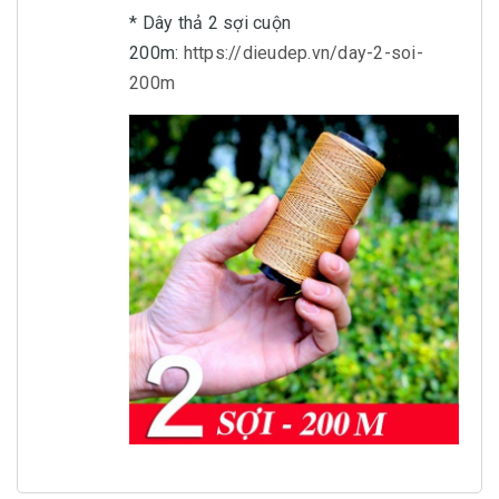
* Dây thả 2 sợi cuộn
200m:
https://dieudep.vn/day-2-soi-
200m