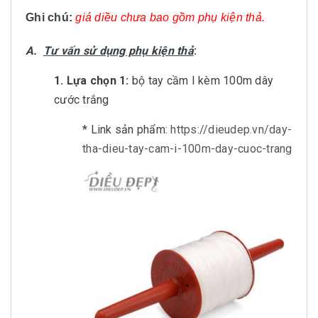
Ghi chú:
giá diều chưa bao gồm phụ kiện thả.
A.
Tư vấn sử dụng phụ kiện thả
:
1. Lựa chọn 1:
bộ tay cầm I kèm 100m dây
cước trắng
* Link sản phẩm:
https://dieudep.vn/day-
tha-dieu-tay-cam-i-100m-day-cuoc-trang