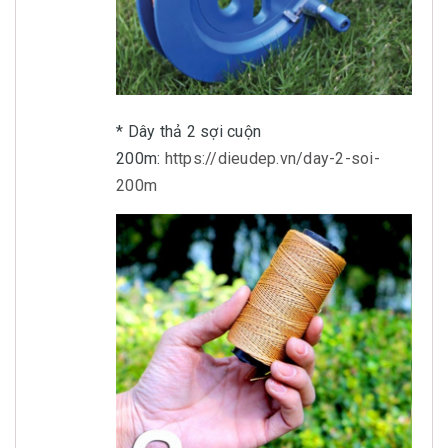
* Dây thả 2 sợi cuộn
200m:
https://dieudep.vn/day-2-soi-
200m