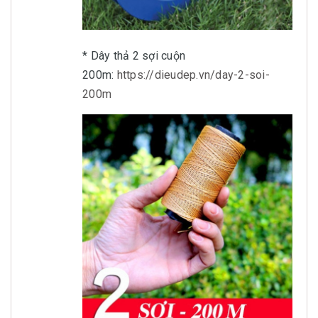
* Dây thả 2 sợi cuộn
200m:
https://dieudep.vn/day-2-soi-
200m