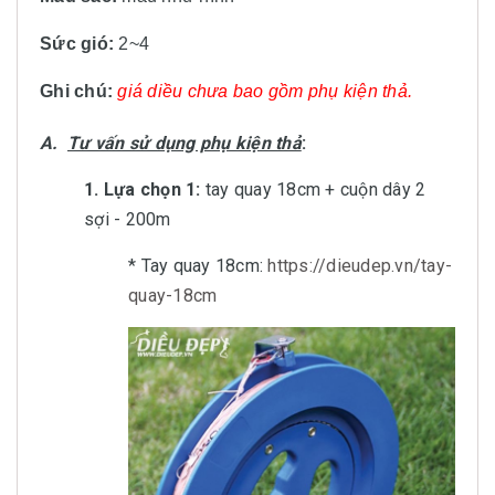
Sức gió:
2~4
Ghi chú:
giá diều chưa bao gồm phụ kiện thả.
A.
Tư vấn sử dụng phụ kiện thả
:
1. Lựa chọn 1:
tay quay 18cm + cuộn dây 2
sợi - 200m
* Tay quay 18cm:
https://dieudep.vn/tay-
quay-18cm