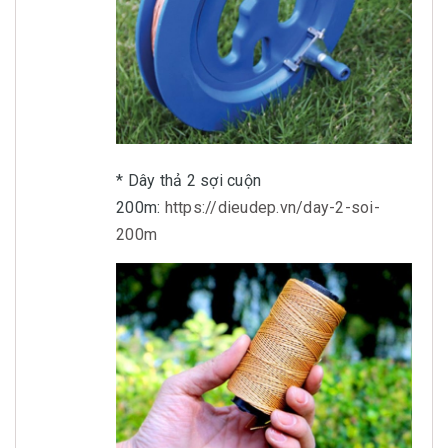
* Dây thả 2 sợi cuộn
200m:
https://dieudep.vn/day-2-soi-
200m