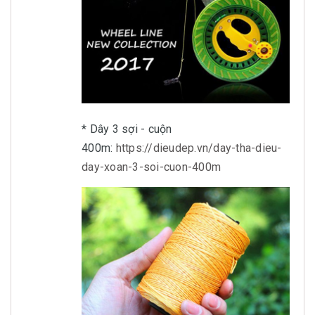
* Dây 3 sợi - cuộn
400m:
https://dieudep.vn/day-tha-dieu-
day-xoan-3-soi-cuon-400m