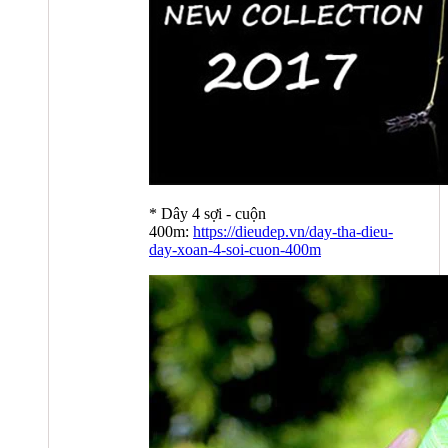
* Dây 4 sợi - cuộn
400m:
https://dieudep.vn/day-tha-dieu-
day-xoan-4-soi-cuon-400m