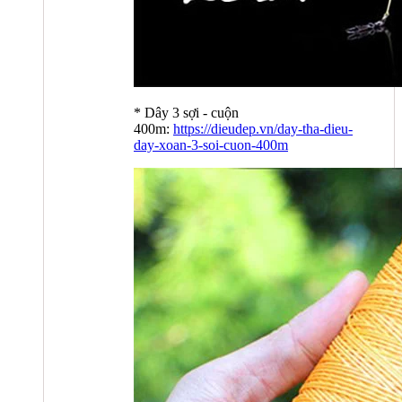
* Dây 3 sợi - cuộn
400m:
https://dieudep.vn/day-tha-dieu-
day-xoan-3-soi-cuon-400m