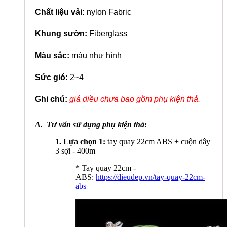
Chất liệu vải:
nylon Fabric
Khung sườn:
Fiberglass
Màu sắc:
màu
như hình
Sức gió:
2~4
Ghi chú:
giá diều chưa bao gồm phụ kiện thả.
A.
Tư vấn sử dụng phụ kiện thả
:
1. Lựa chọn 1:
tay quay 22cm ABS + cuộn dây
3 sợi - 400m
* Tay quay 22cm -
ABS:
https://dieudep.vn/tay-quay-22cm-
abs