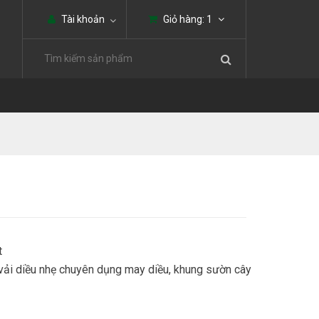
Tài khoản
Giỏ hàng:
1
t
u vải diều nhẹ chuyên dụng may diều, khung sườn cây