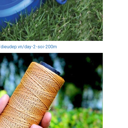
//dieudep.vn/day-2-soi-200m