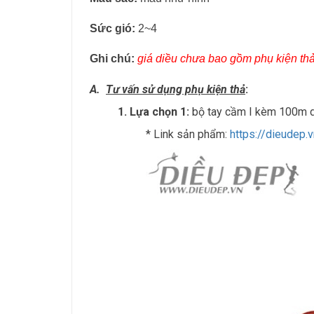
Sức gió:
2~4
Ghi chú:
giá diều chưa bao gồm phụ kiện thả
A.
Tư vấn sử dụng phụ kiện thả
:
1. Lựa chọn 1:
bộ tay cầm I kèm 100m d
* Link sản phẩm:
https://dieudep.