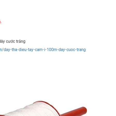
.
ây cước trắng
vn/day-tha-dieu-tay-cam-i-100m-day-cuoc-trang