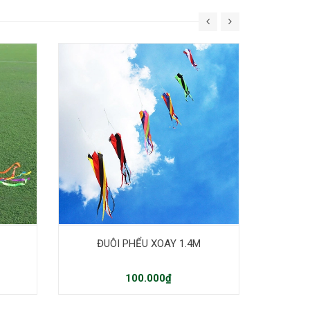
ĐUÔI PHỂU XOAY 1.4M
ĐUÔI XOAY
100.000₫