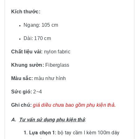
Kích thước:
Ngang: 105 cm
Dài: 170 cm
Chất liệu vải:
nylon fabric
Khung sườn:
Fiberglass
Màu sắc:
màu
như hình
Sức gió:
2~4
Ghi chú:
giá diều chưa bao gồm phụ kiện thả.
A.
Tư vấn sử dụng phụ kiện thả
:
1. Lựa chọn 1:
bộ tay cầm I kèm 100m dây